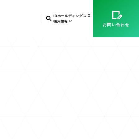
）
マネージドサービス（運用・保守）
システム環境構築
経営理念
ID武漢
電子公告
IDホールディングス
検索
採用情報
お問い合わせ