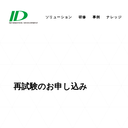
セキュリティサービス
サイバーセキュリティ
会社概要
株式会社IDホールディングス
AI
AI
社長か
株式会
ITIL®4ストラテジスト DPI
研修サービス
業務改革
セミナー
役員一覧
IDシンガポール
コラム
業務改
コーポ
IDアメ
ITIL®4リーダー DITS
ソリューション
研修
事例
ナレッジ
再試験のお申し込み