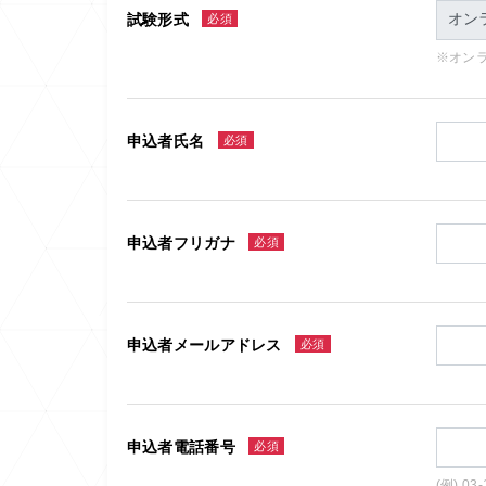
試験形式
必須
※オン
申込者氏名
必須
申込者フリガナ
必須
申込者メールアドレス
必須
申込者電話番号
必須
(例) 03