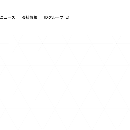
らのごあいさつ
社 プライド
IT管理ツール導入
カスタマイズ研修
マネージドサービス（運用・保守
沿革
愛ファクトリー株式会社
革
レートガバナンス
リカ
お役立ち資料ダウンロード
一社研修のお客様
フェロー紹介
IDヨーロッパ
ニュース
会社情報
IDグループ