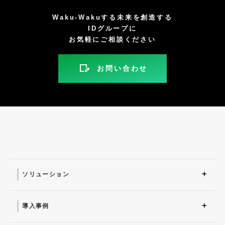
Waku-Wakuする未来を創造する
IDグループに
お気軽にご相談ください
お問い合わせ
ソリューション
ソリューション トップ
ITインフラ
セキュリティ製品
AI
マネージドサービス（運
業務改革
ITコンサルティング
アプリケーション開発
セキュリティサービス
IT管理ツール導入
研修サービス
用・保守）
導入事例
導入事例 トップ
AI
システム環境構築
サイバーセキュリティ
マネージドサービス（運
業務改革