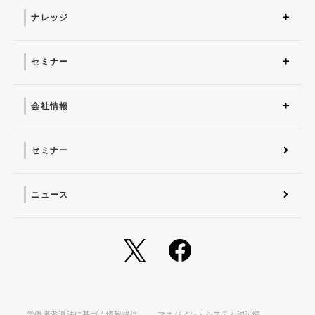
用・保守）
ナレッジ
コラム
お役立ち資料ダウンロー
ド
セミナー
近日開催予定
オンデマンド配信
会社情報
会社概要 トップ
社長からのごあいさつ
経営理念
コーポレートガバナンス
電子公告・決算公告
会社概要
沿革
役員一覧
フェロー紹介
セミナー
ニュース
労働者派遣法に基づく情報提供
マネジメントシステム認証情