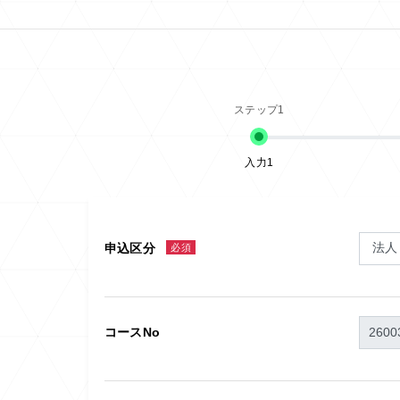
入力1
申込区分
必須
コースNo