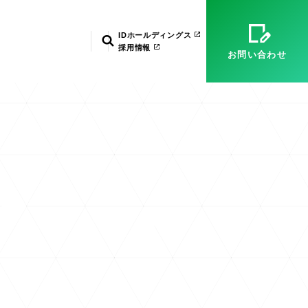
）
マネージドサービス（運用・保守）
システム環境構築
経営理念
ID武漢
電子公告
IDホールディングス
検索
採用情報
お問い合わせ