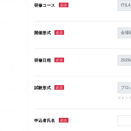
研修コース
必須
開催形式
必須
研修日程
必須
試験形式
必須
※オン
申込者氏名
必須