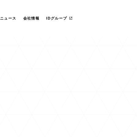
らのごあいさつ
社 プライド
IT管理ツール導入
カスタマイズ研修
マネージドサービス（運用・保守
沿革
愛ファクトリー株式会社
革
レートガバナンス
リカ
お役立ち資料ダウンロード
一社研修のお客様
フェロー紹介
IDヨーロッパ
ニュース
会社情報
IDグループ