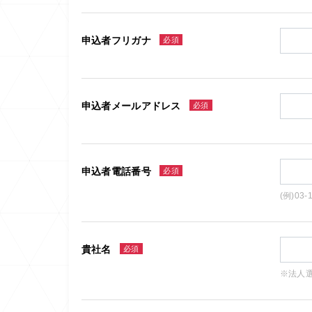
申込者フリガナ
必須
申込者メールアドレス
必須
申込者電話番号
必須
(例)03-
貴社名
必須
※法人