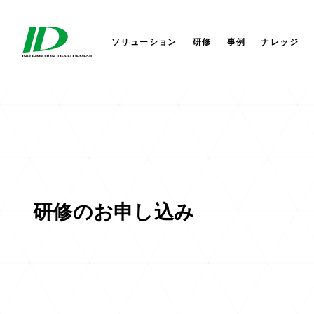
セキュリティサービス
サイバーセキュリティ
会社概要
株式会社IDホールディングス
AI
AI
社長か
株式会
ITIL®4ストラテジスト DPI
研修サービス
業務改革
セミナー
役員一覧
IDシンガポール
コラム
業務改
コーポ
IDアメ
ITIL®4リーダー DITS
ソリューション
研修
事例
ナレッジ
研修のお申し込み