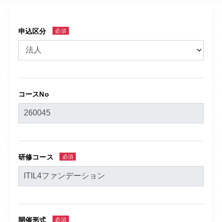
申込区分
必須
コースNo
研修コース
必須
開催形式
必須