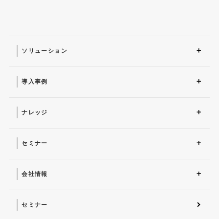
ソリューション
ソリューション トップ
ITインフラ
セキュリティ製品
AI
マネージドサービス（運
業務改革
ITコンサルティング
アプリケーション開発
セキュリティサービス
IT管理ツール導入
研修サービス
用・保守）
導入事例
導入事例 トップ
AI
システム環境構築
サイバーセキュリティ
マネージドサービス（運
業務改革
用・保守）
ナレッジ
コラム
お役立ち資料ダウンロー
ド
セミナー
近日開催予定
オンデマンド配信
会社情報
会社概要 トップ
社長からのごあいさつ
経営理念
コーポレートガバナンス
電子公告・決算公告
会社概要
沿革
役員一覧
フェロー紹介
セミナー