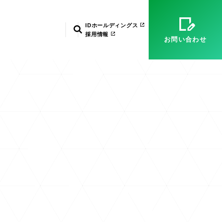
）
マネージドサービス（運用・保守）
システム環境構築
経営理念
ID武漢
電子公告
IDホールディングス
検索
採用情報
お問い合わせ