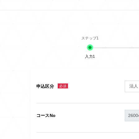
入力1
申込区分
必須
コースNo