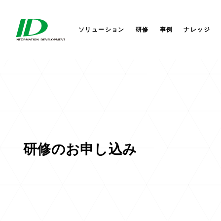
セキュリティサービス
サイバーセキュリティ
会社概要
株式会社IDホールディングス
AI
AI
社長か
株式会
ITIL®4ストラテジスト DPI
研修サービス
業務改革
セミナー
役員一覧
IDシンガポール
コラム
業務改
コーポ
IDアメ
ITIL®4リーダー DITS
ソリューション
研修
事例
ナレッジ
研修のお申し込み