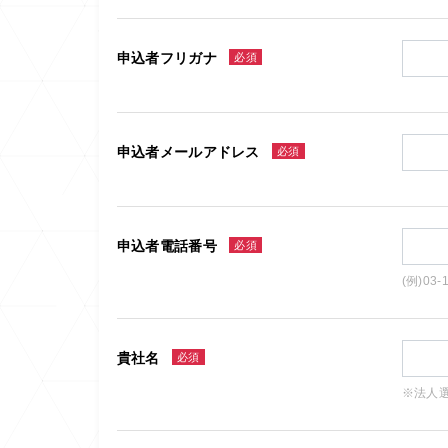
申込者フリガナ
必須
申込者メールアドレス
必須
申込者電話番号
必須
(例)03-
貴社名
必須
※法人