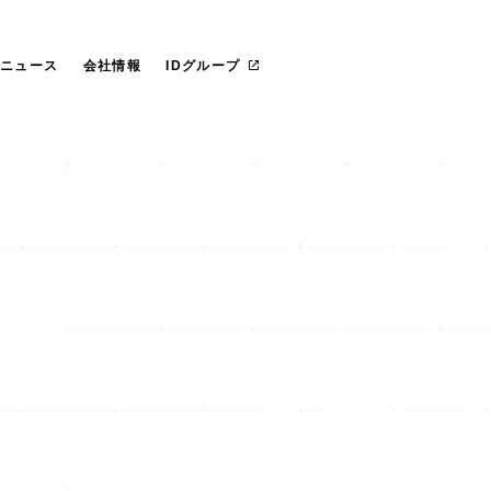
らのごあいさつ
社 プライド
IT管理ツール導入
カスタマイズ研修
マネージドサービス（運用・保守
沿革
愛ファクトリー株式会社
革
レートガバナンス
リカ
お役立ち資料ダウンロード
一社研修のお客様
フェロー紹介
IDヨーロッパ
ニュース
会社情報
IDグループ