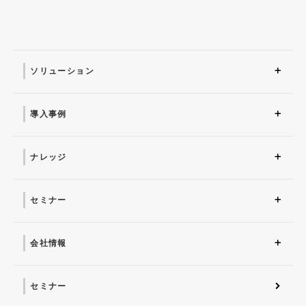
ソリューション
ソリューション トップ
ITインフラ
セキュリティ製品
AI
マネージドサービス（運
業務改革
ITコンサルティング
アプリケーション開発
セキュリティサービス
IT管理ツール導入
研修サービス
用・保守）
導入事例
導入事例 トップ
AI
システム環境構築
サイバーセキュリティ
マネージドサービス（運
業務改革
用・保守）
ナレッジ
コラム
お役立ち資料ダウンロー
ド
セミナー
近日開催予定
オンデマンド配信
会社情報
会社概要 トップ
社長からのごあいさつ
経営理念
コーポレートガバナンス
電子公告・決算公告
会社概要
沿革
役員一覧
フェロー紹介
セミナー