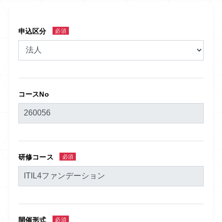
申込区分
必須
コースNo
研修コース
必須
開催形式
必須