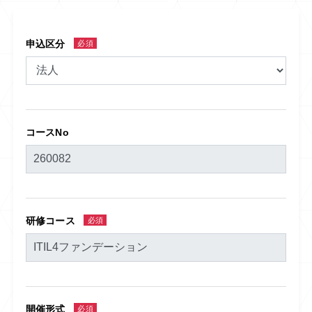
申込区分
必須
コースNo
研修コース
必須
開催形式
必須