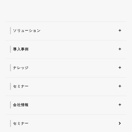
ソリューション
ソリューション トップ
ITインフラ
セキュリティ製品
AI
マネージドサービス（運
業務改革
ITコンサルティング
アプリケーション開発
セキュリティサービス
IT管理ツール導入
研修サービス
用・保守）
導入事例
導入事例 トップ
AI
システム環境構築
サイバーセキュリティ
マネージドサービス（運
業務改革
用・保守）
ナレッジ
コラム
お役立ち資料ダウンロー
ド
セミナー
近日開催予定
オンデマンド配信
会社情報
会社概要 トップ
社長からのごあいさつ
経営理念
コーポレートガバナンス
電子公告・決算公告
会社概要
沿革
役員一覧
フェロー紹介
セミナー