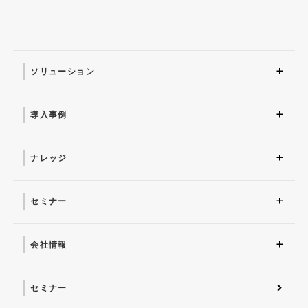
ソリューション
ソリューション トップ
ITインフラ
セキュリティ製品
AI
マネージドサービス（運
業務改革
ITコンサルティング
アプリケーション開発
セキュリティサービス
IT管理ツール導入
研修サービス
用・保守）
導入事例
導入事例 トップ
AI
システム環境構築
サイバーセキュリティ
マネージドサービス（運
業務改革
用・保守）
ナレッジ
コラム
お役立ち資料ダウンロー
ド
セミナー
近日開催予定
オンデマンド配信
会社情報
会社概要 トップ
社長からのごあいさつ
経営理念
コーポレートガバナンス
電子公告・決算公告
会社概要
沿革
役員一覧
フェロー紹介
セミナー