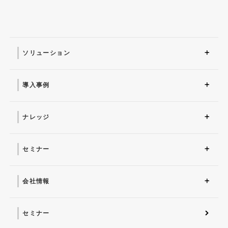
ソリューション
ソリューション トップ
ITインフラ
セキュリティ製品
AI
マネージドサービス（運
業務改革
ITコンサルティング
アプリケーション開発
セキュリティサービス
IT管理ツール導入
研修サービス
用・保守）
導入事例
導入事例 トップ
AI
システム環境構築
サイバーセキュリティ
マネージドサービス（運
業務改革
用・保守）
ナレッジ
コラム
お役立ち資料ダウンロー
ド
セミナー
近日開催予定
オンデマンド配信
会社情報
会社概要 トップ
社長からのごあいさつ
経営理念
コーポレートガバナンス
電子公告・決算公告
会社概要
沿革
役員一覧
フェロー紹介
セミナー