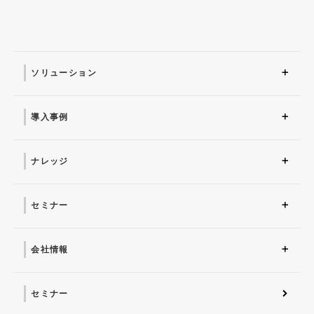
ソリューション
ソリューション トップ
ITインフラ
セキュリティ製品
AI
マネージドサービス（運
業務改革
ITコンサルティング
アプリケーション開発
セキュリティサービス
IT管理ツール導入
研修サービス
用・保守）
導入事例
導入事例 トップ
AI
システム環境構築
サイバーセキュリティ
マネージドサービス（運
業務改革
用・保守）
ナレッジ
コラム
お役立ち資料ダウンロー
ド
セミナー
近日開催予定
オンデマンド配信
会社情報
会社概要 トップ
社長からのごあいさつ
経営理念
コーポレートガバナンス
電子公告・決算公告
会社概要
沿革
役員一覧
フェロー紹介
セミナー