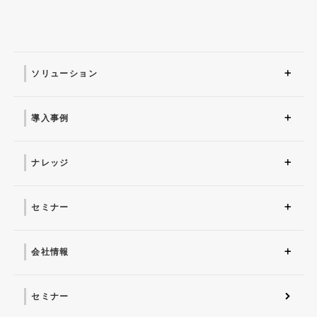
ソリューション
ソリューション トップ
ITインフラ
セキュリティ製品
AI
マネージドサービス（運
業務改革
ITコンサルティング
アプリケーション開発
セキュリティサービス
IT管理ツール導入
研修サービス
用・保守）
導入事例
導入事例 トップ
AI
システム環境構築
サイバーセキュリティ
マネージドサービス（運
業務改革
用・保守）
ナレッジ
コラム
お役立ち資料ダウンロー
ド
セミナー
近日開催予定
オンデマンド配信
会社情報
会社概要 トップ
社長からのごあいさつ
経営理念
コーポレートガバナンス
電子公告・決算公告
会社概要
沿革
役員一覧
フェロー紹介
セミナー