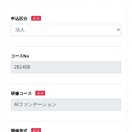
申込区分
必須
コースNo
研修コース
必須
開催形式
必須