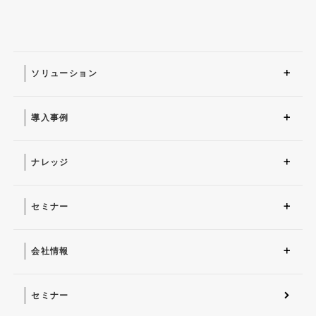
ソリューション
ソリューション トップ
ITインフラ
セキュリティ製品
AI
マネージドサービス（運
業務改革
ITコンサルティング
アプリケーション開発
セキュリティサービス
IT管理ツール導入
研修サービス
用・保守）
導入事例
導入事例 トップ
AI
システム環境構築
サイバーセキュリティ
マネージドサービス（運
業務改革
用・保守）
ナレッジ
コラム
お役立ち資料ダウンロー
ド
セミナー
近日開催予定
オンデマンド配信
会社情報
会社概要 トップ
社長からのごあいさつ
経営理念
コーポレートガバナンス
電子公告・決算公告
会社概要
沿革
役員一覧
フェロー紹介
セミナー