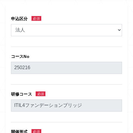
申込区分
必須
コースNo
研修コース
必須
開催形式
必須