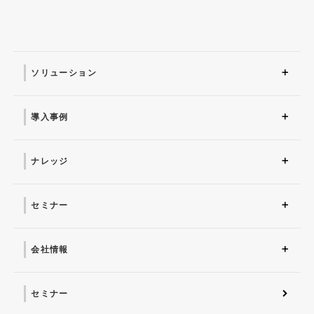
ソリューション
ソリューション トップ
ITインフラ
セキュリティ製品
AI
マネージドサービス（運
業務改革
ITコンサルティング
アプリケーション開発
セキュリティサービス
IT管理ツール導入
研修サービス
用・保守）
導入事例
導入事例 トップ
AI
システム環境構築
サイバーセキュリティ
マネージドサービス（運
業務改革
用・保守）
ナレッジ
コラム
お役立ち資料ダウンロー
ド
セミナー
近日開催予定
オンデマンド配信
会社情報
会社概要 トップ
社長からのごあいさつ
経営理念
コーポレートガバナンス
電子公告・決算公告
会社概要
沿革
役員一覧
フェロー紹介
セミナー