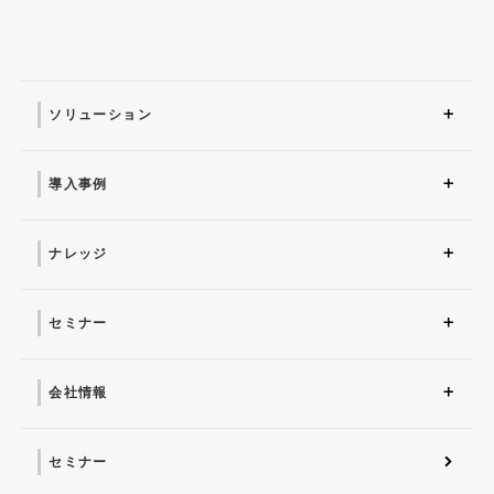
ソリューション
ソリューション トップ
ITインフラ
セキュリティ製品
AI
マネージドサービス（運
業務改革
ITコンサルティング
アプリケーション開発
セキュリティサービス
IT管理ツール導入
研修サービス
用・保守）
導入事例
導入事例 トップ
AI
システム環境構築
サイバーセキュリティ
マネージドサービス（運
業務改革
用・保守）
ナレッジ
コラム
お役立ち資料ダウンロー
ド
セミナー
近日開催予定
オンデマンド配信
会社情報
会社概要 トップ
社長からのごあいさつ
経営理念
コーポレートガバナンス
電子公告・決算公告
会社概要
沿革
役員一覧
フェロー紹介
セミナー