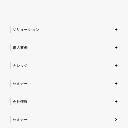
ソリューション
ソリューション トップ
ITインフラ
セキュリティ製品
AI
マネージドサービス（運
業務改革
ITコンサルティング
アプリケーション開発
セキュリティサービス
IT管理ツール導入
研修サービス
用・保守）
導入事例
導入事例 トップ
AI
システム環境構築
サイバーセキュリティ
マネージドサービス（運
業務改革
用・保守）
ナレッジ
コラム
お役立ち資料ダウンロー
ド
セミナー
近日開催予定
オンデマンド配信
会社情報
会社概要 トップ
社長からのごあいさつ
経営理念
コーポレートガバナンス
電子公告・決算公告
会社概要
沿革
役員一覧
フェロー紹介
セミナー