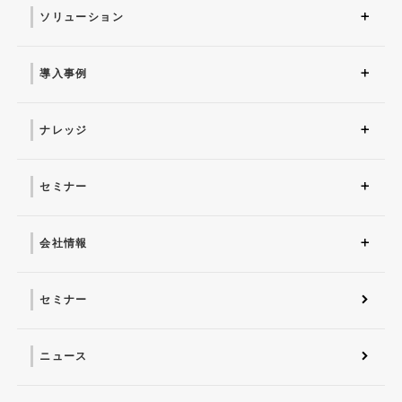
ソリューション
ソリューション トップ
ITインフラ
セキュリティ製品
AI
マネージドサービス（運
業務改革
ITコンサルティング
アプリケーション開発
セキュリティサービス
IT管理ツール導入
研修サービス
用・保守）
導入事例
導入事例 トップ
AI
システム環境構築
サイバーセキュリティ
マネージドサービス（運
業務改革
用・保守）
ナレッジ
コラム
お役立ち資料ダウンロー
ド
セミナー
近日開催予定
オンデマンド配信
会社情報
会社概要 トップ
社長からのごあいさつ
経営理念
コーポレートガバナンス
電子公告・決算公告
会社概要
沿革
役員一覧
フェロー紹介
セミナー
ニュース