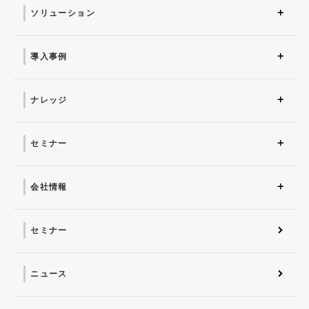
ソリューション
ソリューション トップ
ITインフラ
セキュリティ製品
AI
マネージドサービス（運
業務改革
ITコンサルティング
アプリケーション開発
セキュリティサービス
IT管理ツール導入
研修サービス
用・保守）
導入事例
導入事例 トップ
AI
システム環境構築
サイバーセキュリティ
マネージドサービス（運
業務改革
用・保守）
ナレッジ
コラム
お役立ち資料ダウンロー
ド
セミナー
近日開催予定
オンデマンド配信
会社情報
会社概要 トップ
社長からのごあいさつ
経営理念
コーポレートガバナンス
電子公告・決算公告
会社概要
沿革
役員一覧
フェロー紹介
セミナー
ニュース