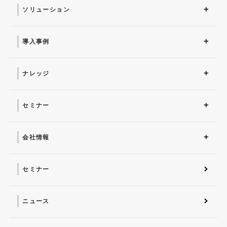
ソリューション
ソリューション トップ
ITインフラ
セキュリティ製品
AI
マネージドサービス（運
業務改革
ITコンサルティング
アプリケーション開発
セキュリティサービス
IT管理ツール導入
研修サービス
用・保守）
導入事例
導入事例 トップ
AI
システム環境構築
サイバーセキュリティ
マネージドサービス（運
業務改革
用・保守）
ナレッジ
コラム
お役立ち資料ダウンロー
ド
セミナー
近日開催予定
オンデマンド配信
会社情報
会社概要 トップ
社長からのごあいさつ
経営理念
コーポレートガバナンス
電子公告・決算公告
会社概要
沿革
役員一覧
フェロー紹介
セミナー
ニュース