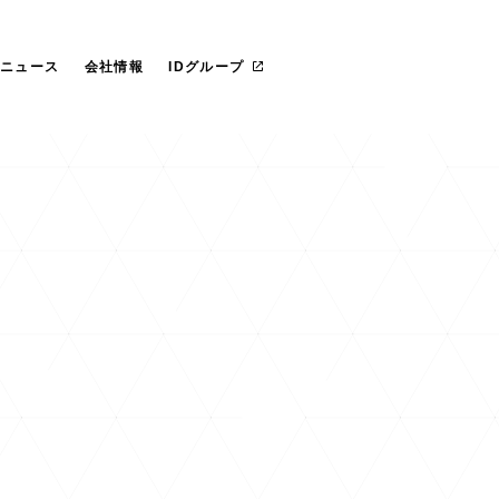
らのごあいさつ
社 プライド
IT管理ツール導入
カスタマイズ研修
マネージドサービス（運用・保守
沿革
愛ファクトリー株式会社
革
レートガバナンス
リカ
お役立ち資料ダウンロード
一社研修のお客様
フェロー紹介
IDヨーロッパ
ニュース
会社情報
IDグループ