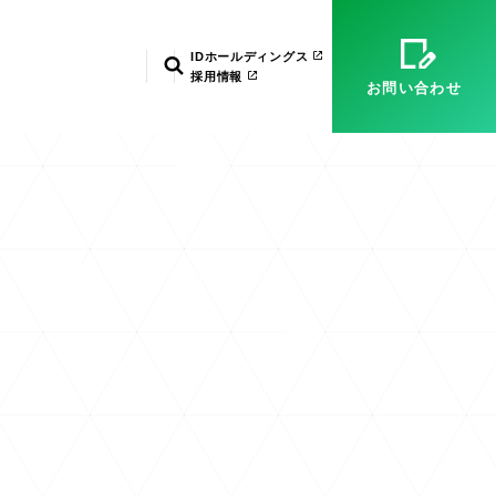
）
マネージドサービス（運用・保守）
システム環境構築
経営理念
ID武漢
電子公告
IDホールディングス
検索
採用情報
お問い合わせ