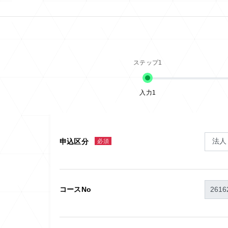
入力1
申込区分
必須
コースNo