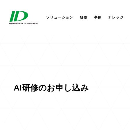
セキュリティサービス
サイバーセキュリティ
会社概要
株式会社IDホールディングス
AI
AI
社長か
株式会
ITIL®4ストラテジスト DPI
研修サービス
業務改革
セミナー
役員一覧
IDシンガポール
コラム
業務改
コーポ
IDアメ
ITIL®4リーダー DITS
ソリューション
研修
事例
ナレッジ
AI研修のお申し込み