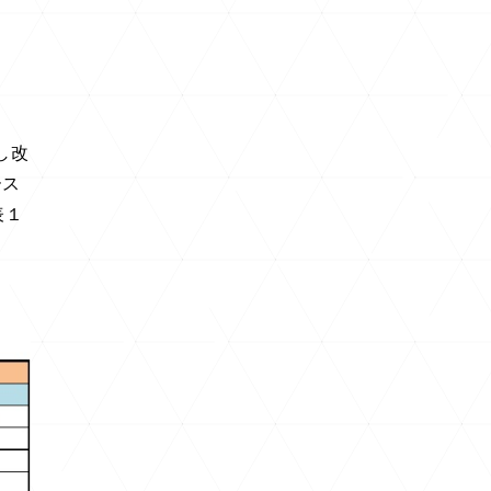
し改
ース
表１