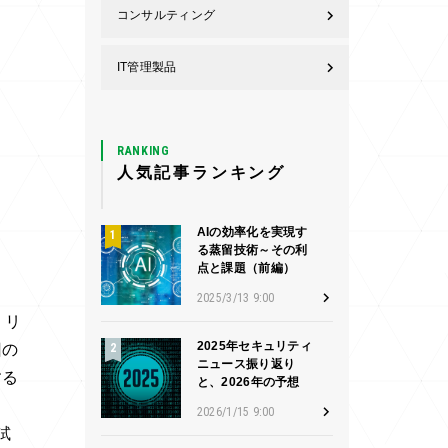
コンサルティング
IT管理製品
RANKING
人気記事ランキング
AIの効率化を実現す
る蒸留技術～その利
点と課題（前編）
2025/3/13 9:00
。リ
2025年セキュリティ
回の
ニュース振り返り
する
と、2026年の予想
2026/1/15 9:00
試