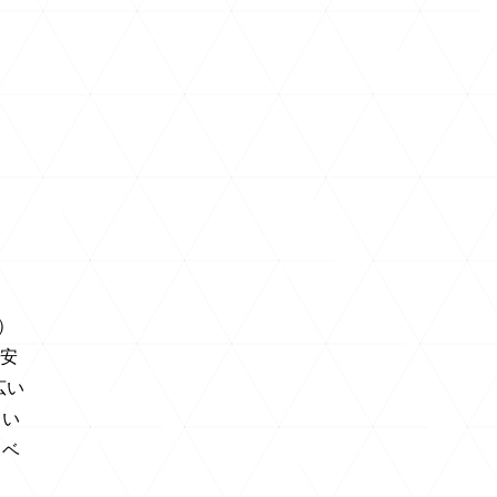
）
安
広い
てい
タベ