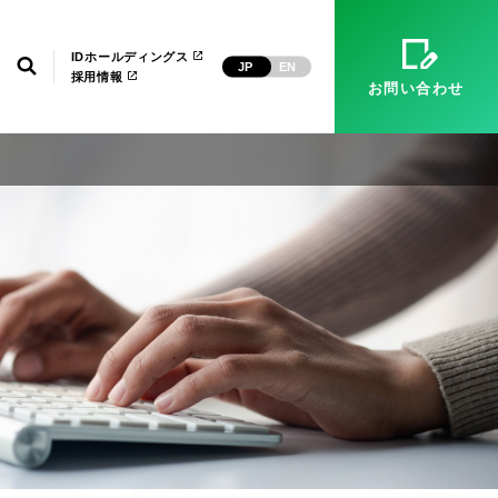
）
マネージドサービス（運用・保守）
システム環境構築
経営理念
ID武漢
電子公告
IDホールディングス
検索
JP
EN
採用情報
お問い合わせ