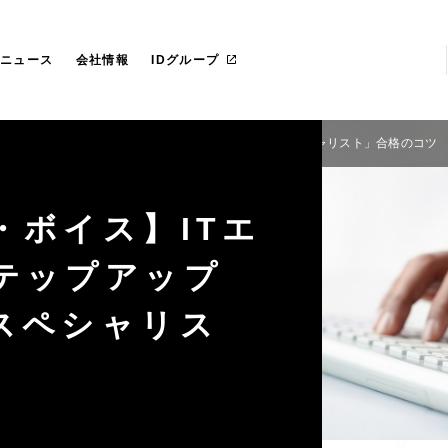
らのごあいさつ
社 プライド
IT管理ツール導入
カスタマイズ研修
マネージドサービス（運用・保守
沿革
愛ファクトリー株式会社
革
レートガバナンス
リカ
お役立ち資料ダウンロード
一社研修のお客様
フェロー紹介
IDヨーロッパ
ニュース
会社情報
IDグループ
ンジニアとしてのステップアップに！「データベーススペシャリスト」合格のコツ
・ボイス】ITエ
テップアップ
スペシャリス