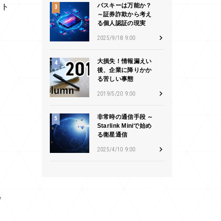
パスキーは万能か？
スト
～証券詐欺から考え
る個人認証の現実
2025/9/18 9:00
大損失！情報漏えい
後、企業に降りかか
る苦しい事態
2019/5/20 9:00
非常時の通信手段 ～
Starlink Miniで始め
る衛星通信
2025/4/10 9:00
*