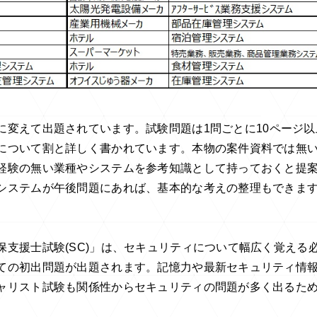
に変えて出題されています。試験問題は
1
問ごとに
10
ページ以
について割と詳しく書かれています。本物の案件資料では無
経験の無い業種やシステムを参考知識として持っておくと提
システムが午後問題にあれば、基本的な考えの整理もできま
保支援士試験
(SC)
」は、セキュリティについて幅広く覚える
ての初出問題が出題されます。記憶力や最新セキュリティ情
ャリスト試験も関係性からセキュリティの問題が多く出るた