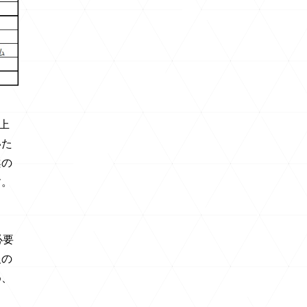
上
いた
案の
す。
必要
報の
め、