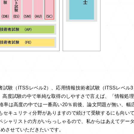
者試験（
ITSS
レベル
2
）、応用情報技術者試験（
ITSS
レベル
3
。高度試験の中で単純な取得のしやすさで言えば、「情報処理
格率は高度の中では一番高い
20
％前後、論文問題が無い、幅
もセキュリティ分野がありますので続けて受験するにも向い
ペシャリストの方がいらっしゃるので、私からはあえてデー
すめさせていただきたいです。