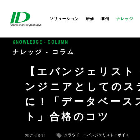
セキュリティサービス
サイバーセキュリティ
会社概要
株式会社IDホールディングス
AI
AI
社長か
株式会
ITIL®4ストラテジスト DPI
研修サービス
業務改革
セミナー
役員一覧
IDシンガポール
コラム
業務改
コーポ
IDアメ
ITIL®4リーダー DITS
ソリューション
研修
事例
ナレッジ
KNOWLEDGE - COLUMN
ナレッジ - コラム
【エバンジェリスト・ボイス】ITエ
ナレッジ - コラム
【エバンジェリスト
ンジニアとしてのス
に！「データベース
ト」合格のコツ
クラウド
エバンジェリスト・ボイス
2021-03-11