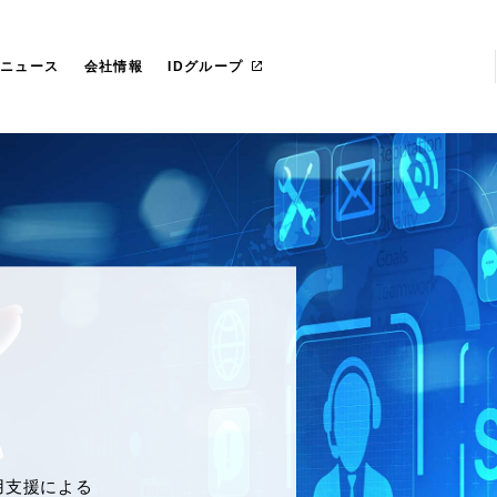
らのごあいさつ
社 プライド
IT管理ツール導入
カスタマイズ研修
マネージドサービス（運用・保守
沿革
愛ファクトリー株式会社
革
レートガバナンス
リカ
お役立ち資料ダウンロード
一社研修のお客様
フェロー紹介
IDヨーロッパ
ニュース
会社情報
IDグループ
ービスブランド