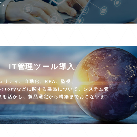
す。
IT管理ツール導入
キュリティ、自動化、RPA、監視、
Directoryなどに関する製品について、システム管
験を活かし、製品選定から構築までおこないま