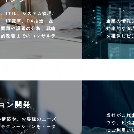
ITIL、システム管理/
、IT変革、DX推進、品
企業の情報
。問題や課題の分析、戦略
効率的な管
続的改善までのコンサルテ
を確保しビ
ョン開発
当社がこれ
の構築や、お客様のニーズ
ウや、ビジ
ンテグレーションをトータ
にご利用い