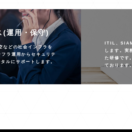
(運用・保守)
ITIL、S
航空などの社会インフラを
します。実
ンフラ運用からセキュリテ
た研修です
ータルにサポートします。
ております