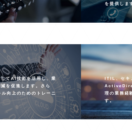
を提供しま
してAI技術を活用し、業
ITIL、セ
削減を促進します。さら
Active
キル向上のためのトレーニ
理の業務経
す。