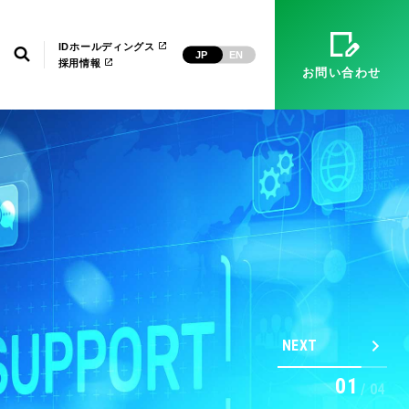
）
マネージドサービス（運用・保守）
システム環境構築
経営理念
ID武漢
電子公告
IDホールディングス
検索
JP
EN
採用情報
お問い合わせ
NEXT
02
/
04