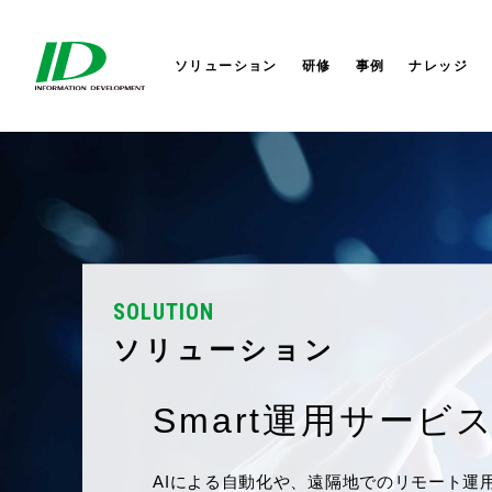
セキュリティサービス
サイバーセキュリティ
会社概要
株式会社IDホールディングス
AI
AI
社長か
株式会
ITIL®4ストラテジスト DPI
研修サービス
業務改革
セミナー
役員一覧
IDシンガポール
コラム
業務改
コーポ
IDアメ
ITIL®4リーダー DITS
ソリューション
研修
事例
ナレッジ
SOLUTION
ソリューション
IDセキュリティサ
「ID-Ashura」