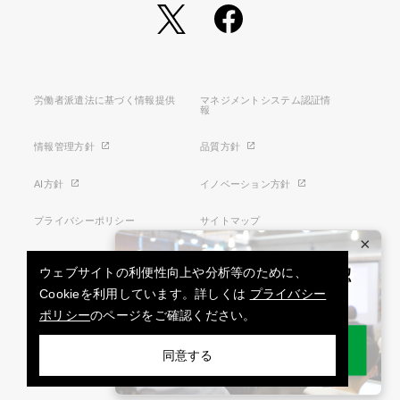
労働者派遣法に基づく情報提供
マネジメントシステム認証情
報
情報管理方針
品質方針
AI方針
イノベーション方針
プライバシーポリシー
サイトマップ
×
利用条件
特定商取引法に基づく表示
ウェブサイトの利便性向上や分析等のために、
Cookieを利用しています。詳しくは
プライバシー
ポリシー
のページをご確認ください。
お問い合わせ
同意する
Copyright © INFORMATION DEVELOPMENT CO., LTD. All rights reserved.