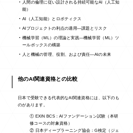
人間の倫理に従い設計される持続可能なAI（人工知
能）
AI（人工知能）とロボティクス
AIプロジェクトの利点の適用―課題とリスク
機械学習（ML）の理論と実践―機械学習（ML）ツ
ールボックスの構築
人と機械の管理、役割、および責任―AIの未来
他のAI関連資格との比較
日本で受験できる代表的なAI関連資格には、以下のも
のがあります。
① EXIN BCS：AIファンデーション試験（本研
修コースの対象資格）
② 日本ディープラーニング協会：G検定（ジェ