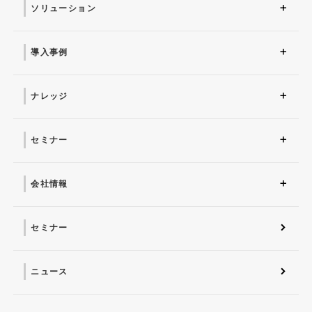
ソリューション
ソリューション トップ
ITインフラ
セキュリティ製品
AI
マネージドサービス（運
業務改革
ITコンサルティング
アプリケーション開発
セキュリティサービス
IT管理ツール導入
研修サービス
用・保守）
導入事例
導入事例 トップ
AI
システム環境構築
サイバーセキュリティ
マネージドサービス（運
業務改革
用・保守）
ナレッジ
コラム
お役立ち資料ダウンロー
ド
セミナー
近日開催予定
オンデマンド配信
会社情報
会社概要 トップ
社長からのごあいさつ
経営理念
コーポレートガバナンス
電子公告・決算公告
会社概要
沿革
役員一覧
フェロー紹介
セミナー
ニュース