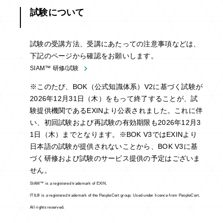
試験について
試験の受講方法、受講にあたっての注意事項などは、
下記のページから確認をお願いします。
SIAM™ 研修/試験
※このたび、BOK（公式知識体系）V2に基づく試験が
2026年12月31日（木）をもって終了することが、試
験提供機関であるEXINより公表されました。これに伴
い、初回試験および再試験の有効期限も2026年12月3
1日（木）までとなります。
※BOK V3ではEXINより
日本語の試験が提供されないことから、BOK V3に基
づく研修および試験のサービス提供の予定はございま
せん。
SIAM™ is a registered trademark of EXIN.
ITIL® is a registered trademark of the PeopleCert group. Used under licence from PeopleCert.
All rights reserved.