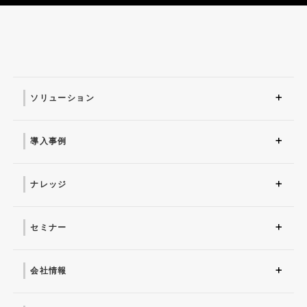
ソリューション
ソリューション トップ
ITインフラ
セキュリティ製品
AI
マネージドサービス（運
業務改革
ITコンサルティング
アプリケーション開発
セキュリティサービス
IT管理ツール導入
研修サービス
用・保守）
導入事例
導入事例 トップ
AI
システム環境構築
サイバーセキュリティ
マネージドサービス（運
業務改革
用・保守）
ナレッジ
コラム
お役立ち資料ダウンロー
ド
セミナー
近日開催予定
オンデマンド配信
会社情報
会社概要 トップ
社長からのごあいさつ
経営理念
コーポレートガバナンス
電子公告・決算公告
会社概要
沿革
役員一覧
フェロー紹介