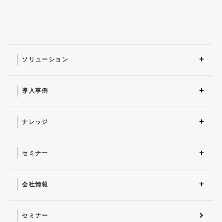
ソリューション
ソリューション トップ
ITインフラ
セキュリティ製品
AI
マネージドサービス（運
業務改革
ITコンサルティング
アプリケーション開発
セキュリティサービス
IT管理ツール導入
研修サービス
用・保守）
導入事例
導入事例 トップ
AI
システム環境構築
サイバーセキュリティ
マネージドサービス（運
業務改革
用・保守）
ナレッジ
コラム
お役立ち資料ダウンロー
ド
セミナー
近日開催予定
オンデマンド配信
会社情報
会社概要 トップ
社長からのごあいさつ
経営理念
コーポレートガバナンス
電子公告・決算公告
会社概要
沿革
役員一覧
フェロー紹介
セミナー