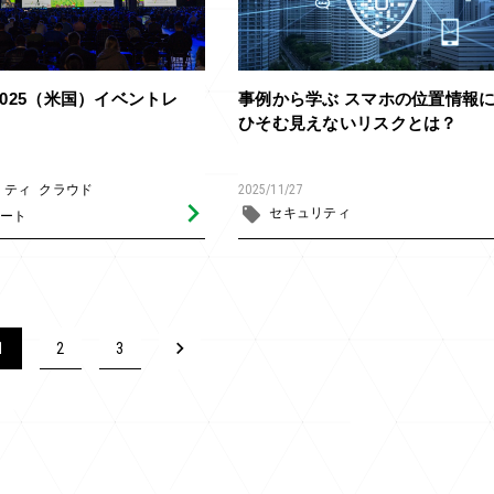
n2025（米国）イベントレ
事例から学ぶ スマホの位置情報
ひそむ見えないリスクとは？
リティ
クラウド
2025/11/27
セキュリティ
ート
1
2
3
Next
»