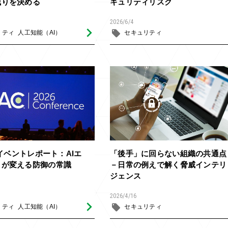
残りを決める
キュリティリスク
2026/6/4
リティ
人工知能（AI）
セキュリティ
26イベントレポート：AIエ
「後手」に回らない組織の共通点
トが変える防御の常識
－日常の例えで解く脅威インテリ
ジェンス
2026/4/16
リティ
人工知能（AI）
セキュリティ