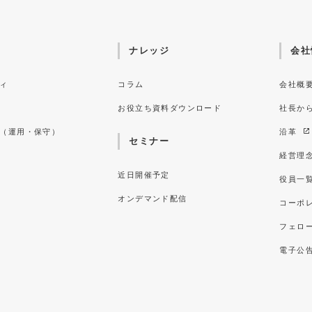
ナレッジ
会社
ィ
コラム
会社概
お役立ち資料ダウンロード
社長か
（運用・保守）
沿革
セミナー
経営理
近日開催予定
役員一
オンデマンド配信
コーポ
フェロ
電子公