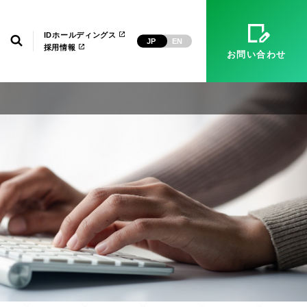
）
マネージドサービス（運用・保守）
システム環境構築
経営理念
ID武漢
電子公告
IDホールディングス
検索
JP
EN
採用情報
お問い合わせ