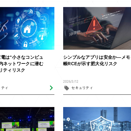
家電は“小さなコンピュ
シンプルなアプリは安全か―メモ
庭内ネットワークに潜む
帳RCEが示す肥大化リスク
ュリティリスク
2026/3/12
リティ
セキュリティ