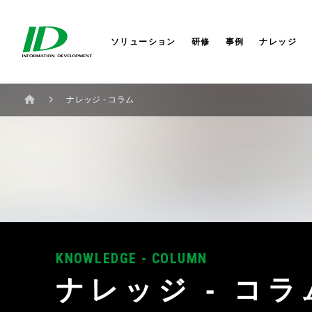
セキュリティサービス
サイバーセキュリティ
会社概要
株式会社IDホールディングス
AI
AI
社長か
株式会
ITIL®4ストラテジスト DPI
研修サービス
業務改革
セミナー
役員一覧
IDシンガポール
コラム
業務改
コーポ
IDアメ
ITIL®4リーダー DITS
ソリューション
研修
事例
ナレッジ
ナレッジ - コラム
KNOWLEDGE - COLUMN
ナレッジ - コラ