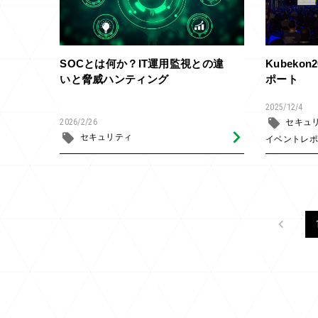
SOCとは何か？IT運用監視との違
Kubeko
いと脅威ハンティング
ポート
2025/12/4
2026/2/26
セキュ
セキュリティ
イベントレポ
Previous
«