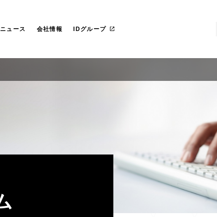
らのごあいさつ
社 プライド
IT管理ツール導入
カスタマイズ研修
マネージドサービス（運用・保守
沿革
愛ファクトリー株式会社
革
レートガバナンス
リカ
お役立ち資料ダウンロード
一社研修のお客様
フェロー紹介
IDヨーロッパ
ニュース
会社情報
IDグループ
ム