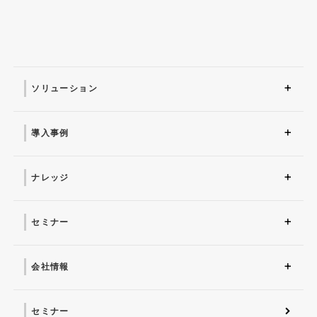
ソリューション
ソリューション トップ
ITインフラ
セキュリティ製品
AI
マネージドサービス（運
業務改革
ITコンサルティング
アプリケーション開発
セキュリティサービス
IT管理ツール導入
研修サービス
用・保守）
導入事例
導入事例 トップ
AI
システム環境構築
サイバーセキュリティ
マネージドサービス（運
業務改革
用・保守）
ナレッジ
コラム
お役立ち資料ダウンロー
ド
セミナー
近日開催予定
オンデマンド配信
会社情報
会社概要 トップ
社長からのごあいさつ
経営理念
コーポレートガバナンス
電子公告・決算公告
会社概要
沿革
役員一覧
フェロー紹介
セミナー