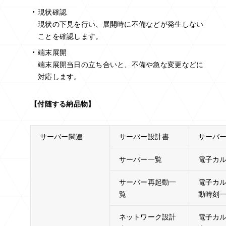
現状確認
現状の下見を行い、展開時に不備などが発生しない
ことを確認します。
端末展開
端末展開当日の立ち合いと、不備や急な変更などに
対応します。
【付随する納品物】
サーバー関連
サーバー設計書
サーバ
サーバー一覧
電子カ
サーバー再起動一
電子カ
覧
動時刻
ネットワーク設計
電子カ