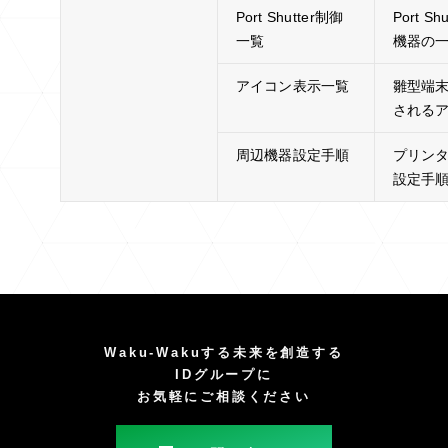
Port Shutter制御
Port 
一覧
機器の
アイコン表示一覧
雛型端
される
周辺機器設定手順
プリン
設定手
Waku-Wakuする未来を創造する
IDグループに
お気軽にご相談ください