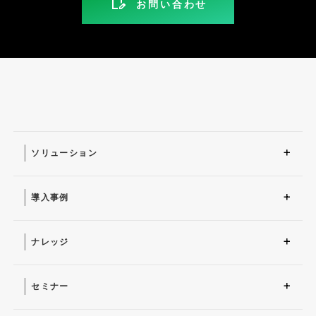
お問い合わせ
ソリューション
ソリューション トップ
ITインフラ
セキュリティ製品
AI
マネージドサービス（運
業務改革
ITコンサルティング
アプリケーション開発
セキュリティサービス
IT管理ツール導入
研修サービス
用・保守）
導入事例
導入事例 トップ
AI
システム環境構築
サイバーセキュリティ
マネージドサービス（運
業務改革
用・保守）
ナレッジ
コラム
お役立ち資料ダウンロー
ド
セミナー
近日開催予定
オンデマンド配信