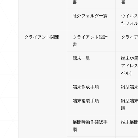
書
書
除外フォルダ一覧
ウイル
たフォ
クライアント関連
クライアント設計
クライ
書
端末一覧
端末や周
アドレ
ベル）
端末作成手順
雛型端
端末複製手順
雛型端
順
展開時動作確認手
端末展
順