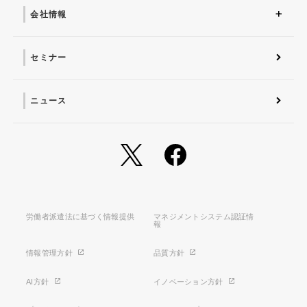
会社情報
会社概要 トップ
社長からのごあいさつ
経営理念
コーポレートガバナンス
電子公告・決算公告
会社概要
沿革
役員一覧
フェロー紹介
セミナー
ニュース
労働者派遣法に基づく情報提供
マネジメントシステム認証情
報
情報管理方針
品質方針
AI方針
イノベーション方針