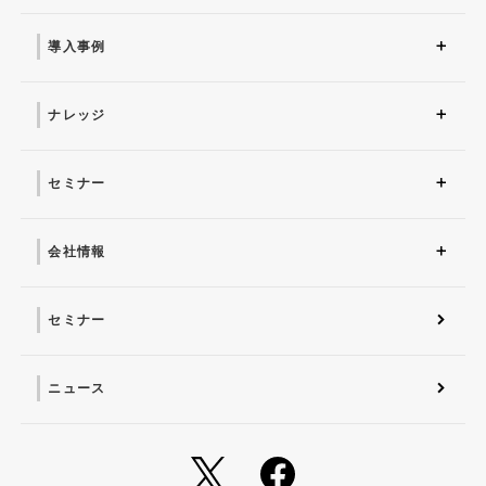
ソリューション トップ
ITインフラ
セキュリティ製品
AI
マネージドサービス（運
業務改革
ITコンサルティング
アプリケーション開発
セキュリティサービス
IT管理ツール導入
研修サービス
用・保守）
導入事例
導入事例 トップ
AI
システム環境構築
サイバーセキュリティ
マネージドサービス（運
業務改革
用・保守）
ナレッジ
コラム
お役立ち資料ダウンロー
ド
セミナー
近日開催予定
オンデマンド配信
会社情報
会社概要 トップ
社長からのごあいさつ
経営理念
コーポレートガバナンス
電子公告・決算公告
会社概要
沿革
役員一覧
フェロー紹介
セミナー
ニュース