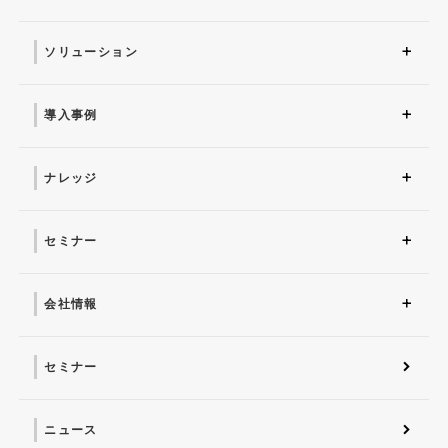
ソリューション
ソリューション トップ
ITインフラ
セキュリティ製品
AI
マネージドサービス（運
業務改革
ITコンサルティング
アプリケーション開発
セキュリティサービス
IT管理ツール導入
研修サービス
用・保守）
導入事例
導入事例 トップ
AI
システム環境構築
サイバーセキュリティ
マネージドサービス（運
業務改革
用・保守）
ナレッジ
コラム
お役立ち資料ダウンロー
ド
セミナー
近日開催予定
オンデマンド配信
会社情報
会社概要 トップ
社長からのごあいさつ
経営理念
コーポレートガバナンス
電子公告・決算公告
会社概要
沿革
役員一覧
フェロー紹介
セミナー
ニュース