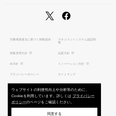
労働者派遣法に基づく情報提供
マネジメントシステム認証情
報
情報管理方針
品質方針
AI方針
イノベーション方針
プライバシーポリシー
サイトマップ
利用条件
特定商取引法に基づく表示
ウェブサイトの利便性向上や分析等のために、
Cookieを利用しています。詳しくは
プライバシー
ポリシー
のページをご確認ください。
お問い合わせ
同意する