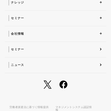
ナレッジ
コラム
お役立ち資料ダウンロー
ド
セミナー
近日開催予定
オンデマンド配信
会社情報
会社概要 トップ
社長からのごあいさつ
経営理念
コーポレートガバナンス
電子公告・決算公告
会社概要
沿革
役員一覧
フェロー紹介
セミナー
ニュース
労働者派遣法に基づく情報提供
マネジメントシステム認証情
報