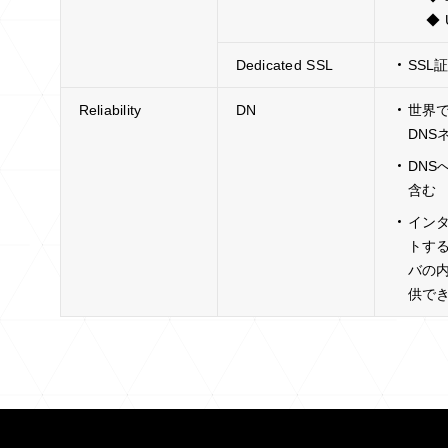
◆ U
Dedicated SSL
SSL
Reliability
DN
世界
DNS
DNS
含む
イン
トする
バの
供で