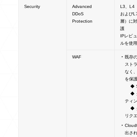
Security
Advanced
L3、L
DDoS
およびL
Protection
層）に対
護
IPレピ
ルを使
WAF
既存
スト
なく
を保
◆ 
◆ 
ティ
◆ 
リク
Clou
出さ