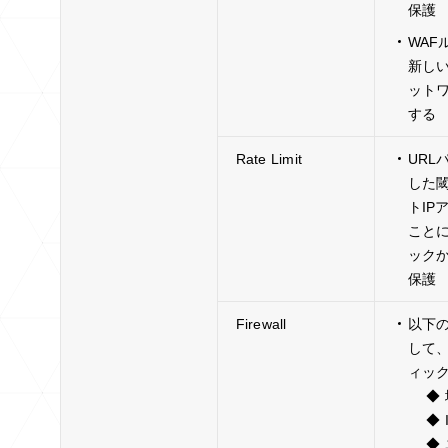
保護
WAF
新しいル
ットワ
する
Rate Limit
URL
した
トIP
こと
ックか
保護
Firewall
以下
して
ィッ
◆ 
◆ I
◆ 