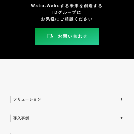
Waku-Wakuする未来を創造する
IDグループに
お気軽にご相談ください
お問い合わせ
ソリューション
ソリューション トップ
ITインフラ
セキュリティ製品
AI
マネージドサービス（運
業務改革
ITコンサルティング
アプリケーション開発
セキュリティサービス
IT管理ツール導入
研修サービス
用・保守）
導入事例
導入事例 トップ
AI
システム環境構築
サイバーセキュリティ
マネージドサービス（運
業務改革
用・保守）