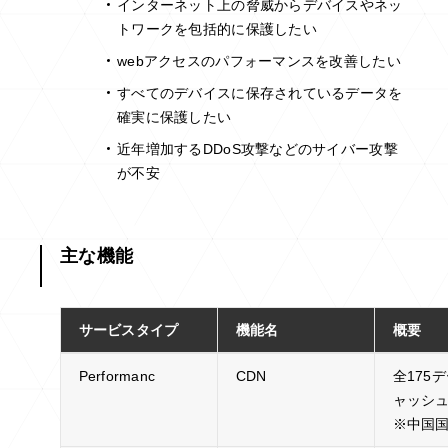
インターネット上の脅威からデバイスやネッ
トワークを包括的に保護したい
webアクセスのパフォーマンスを改善したい
すべてのデバイスに保存されているデータを
確実に保護したい
近年増加するDDoS攻撃などのサイバー攻撃
が不安
主な機能
サービスタイプ
機能名
概要
Performanc
CDN
全175
ャッシ
※中国