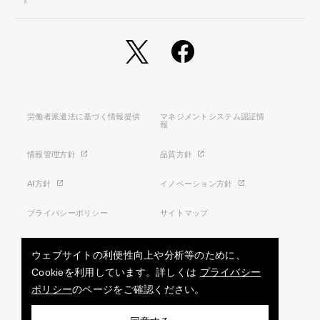
労働者派遣法に基づく情報提供
マネジメントシステム認証情
報
情報管理方針
品質方針
AI方針
イノベーション方針
プライバシーポリシー
サイトマップ
利用条件
特定商取引法に基づく表示
ウェブサイトの利便性向上や分析等のために、
Cookieを利用しています。詳しくは
プライバシー
ポリシー
のページをご確認ください。
お問い合わせ