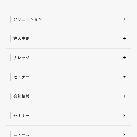
ソリューション
ソリューション トップ
ITインフラ
セキュリティ製品
AI
マネージドサービス（運
業務改革
ITコンサルティング
アプリケーション開発
セキュリティサービス
IT管理ツール導入
研修サービス
用・保守）
導入事例
導入事例 トップ
AI
システム環境構築
サイバーセキュリティ
マネージドサービス（運
業務改革
用・保守）
ナレッジ
コラム
お役立ち資料ダウンロー
ド
セミナー
近日開催予定
オンデマンド配信
会社情報
会社概要 トップ
社長からのごあいさつ
経営理念
コーポレートガバナンス
電子公告・決算公告
会社概要
沿革
役員一覧
フェロー紹介
セミナー
ニュース