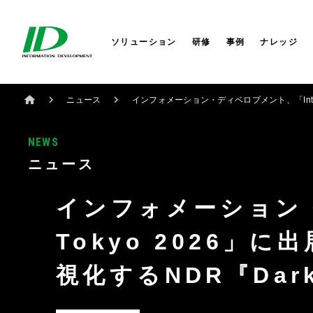
セキュリティサービス
サイバーセキュリティ
会社概要
株式会社IDホールディングス
AI
AI
社長か
株式会
ITIL®4ストラテジスト DPI
研修サービス
業務改革
セミナー
役員一覧
IDシンガポール
コラム
業務改
コーポ
IDアメ
ITIL®4リーダー DITS
ソリューション
研修
事例
ナレッジ
ニュース
インフォメーション・ディベロプメント、「Interop
NEWS
ニュース
インフォメーション・
Tokyo 2026」
視化するNDR『Dark