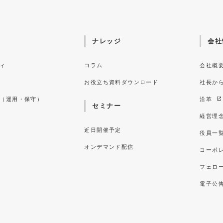
ナレッジ
会社
ィ
コラム
会社概
お役立ち資料ダウンロード
社長か
（運用・保守）
沿革
セミナー
経営理
近日開催予定
役員一
オンデマンド配信
コーポ
フェロ
電子公