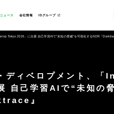
らのごあいさつ
社 プライド
IT管理ツール導入
カスタマイズ研修
マネージドサービス（運用・保守
沿革
愛ファクトリー株式会社
革
レートガバナンス
リカ
お役立ち資料ダウンロード
一社研修のお客様
フェロー紹介
IDヨーロッパ
ニュース
会社情報
IDグループ
 Tokyo 2026」に出展 自己学習AIで“未知の脅威”を可視化するNDR『Darktra
ディベロプメント、「Int
に出展 自己学習AIで“未知の
trace』