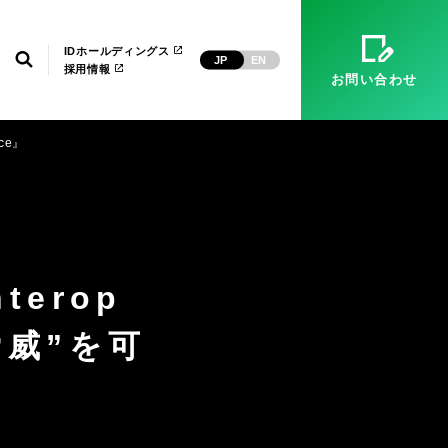
）
マネージドサービス（運用・保守）
システム環境構築
経営理念
ID武漢
電子公告
IDホールディングス
検索
JP
EN
採用情報
お問い合わせ
ce』
erop
脅威”を可