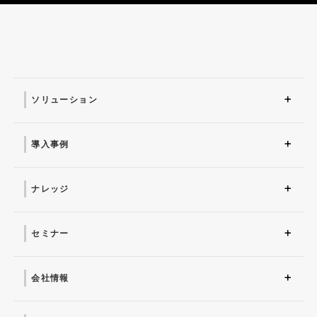
ソリューション
ソリューション トップ
ITインフラ
セキュリティ製品
AI
マネージドサービス（運
業務改革
ITコンサルティング
アプリケーション開発
セキュリティサービス
IT管理ツール導入
研修サービス
用・保守）
導入事例
導入事例 トップ
AI
システム環境構築
サイバーセキュリティ
マネージドサービス（運
業務改革
用・保守）
ナレッジ
コラム
お役立ち資料ダウンロー
ド
セミナー
近日開催予定
オンデマンド配信
会社情報
会社概要 トップ
社長からのごあいさつ
経営理念
コーポレートガバナンス
電子公告・決算公告
会社概要
沿革
役員一覧
フェロー紹介