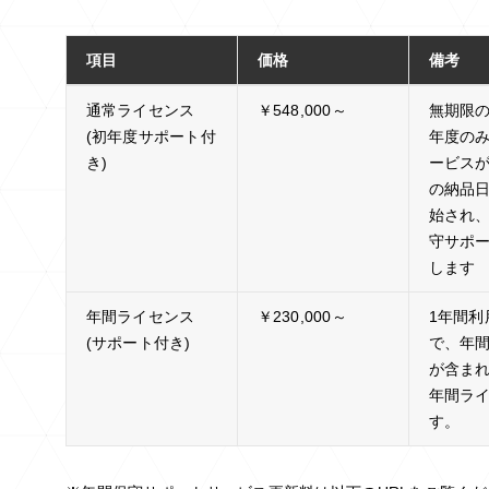
項目
価格
備考
通常ライセンス
￥548,000～
無期限
(初年度サポート付
年度の
き)
ービス
の納品
始され
守サポ
します
年間ライセンス
￥230,000～
1年間
(サポート付き)
で、年
が含まれ
年間ラ
す。