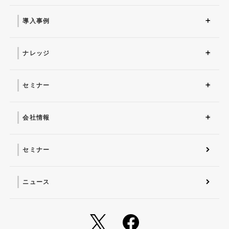
ソリューション トップ
ITインフラ
セキュリティ製品
AI
マネージドサービス（運
業務改革
ITコンサルティング
アプリケーション開発
セキュリティサービス
IT管理ツール導入
研修サービス
用・保守）
導入事例
導入事例 トップ
AI
システム環境構築
サイバーセキュリティ
マネージドサービス（運
業務改革
用・保守）
ナレッジ
コラム
お役立ち資料ダウンロー
ド
セミナー
近日開催予定
オンデマンド配信
会社情報
会社概要 トップ
社長からのごあいさつ
経営理念
コーポレートガバナンス
電子公告・決算公告
会社概要
沿革
役員一覧
フェロー紹介
セミナー
ニュース