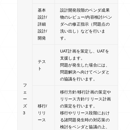
基本
設計開発段階のベンダ成果
設計/
物のレビュー/内容検討/ベン
詳細
ダへの修正指示（問題点の
設計/
洗い出し）などを行いま
開発
す。
UAT計画を策定し、UATを
支援します。
テス
問題が発生した場合には、
ト
問題解決へ向けてベンダと
の協議を行います。
フ
ェ
移行方針/移行計画の策定や
ー
リリース方針/リリース計画
ズ
移行/
の策定を行います。
3
リリ
移行やリリース段階におけ
ース
る諸問題発生時の対応策の
検討をベンダと協議の上、