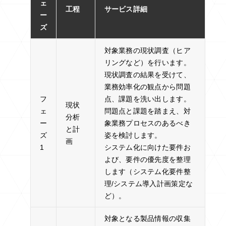
ェ
工程
サービス詳細
ー
ズ
対象業務の現状調査（ヒア
リングなど）を行います。
現状調査の結果を受けて、
業務効率化の観点から問題
フ
点、課題を洗い出します。
現状
ェ
問題点と課題を踏まえ、対
分析
ー
象業務プロセスのあるべき
と計
ズ
姿を検討します。
画
1
システム化に向けた要件お
よび、要件の優先度を整理
します（システム化要件整
理/システム導入計画策定な
ど）。
対象となる製品情報の収集