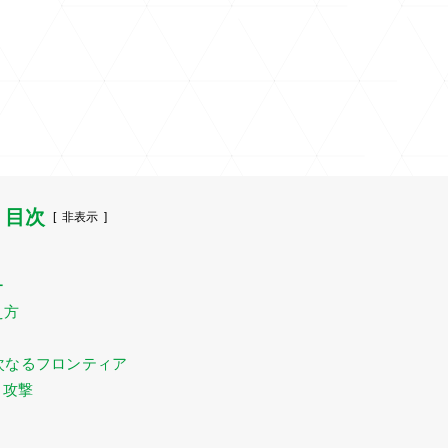
目次
[
非表示
]
ー
え方
の次なるフロンティア
る攻撃