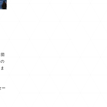
、団
もの
しま
セー