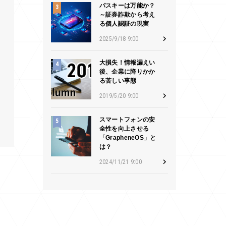
パスキーは万能か？
～証券詐欺から考え
る個人認証の現実
2025/9/18 9:00
大損失！情報漏えい
後、企業に降りかか
る苦しい事態
2019/5/20 9:00
スマートフォンの安
全性を向上させる
「GrapheneOS」と
は？
2024/11/21 9:00