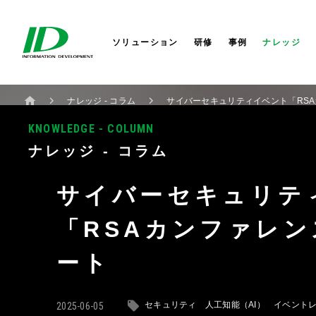
セキュリティサービス
サイバーセキュリティ
会社概要
株式会社IDホールディングス
AI
AI
社長か
株式会
ITIL®4ストラテジスト DPI
研修サービス
業務改革
セミナー
役員一覧
IDシンガポール
コラム
業務改
コーポ
IDアメ
ITIL®4リーダー DITS
ソリューション
研修
事例
ナレッジ
ナレッジ - コラム
サイバーセキュリティイベント「RSA
KNOWLEDGE - COLUMN
ナレッジ - コラム
サイバーセキュリテ
「RSAカンファレン
ート
セキュリティ
人工知能（AI）
イベント
2025-06-05