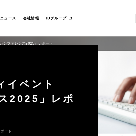
らのごあいさつ
社 プライド
IT管理ツール導入
カスタマイズ研修
マネージドサービス（運用・保守
沿革
愛ファクトリー株式会社
革
レートガバナンス
リカ
お役立ち資料ダウンロード
一社研修のお客様
フェロー紹介
IDヨーロッパ
ニュース
会社情報
IDグループ
カンファレンス2025」レポート
ィイベント
ス2025」レポ
レポート