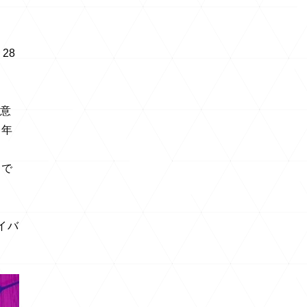
28
が意
今年
ち
察で
イバ