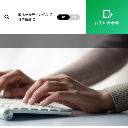
）
マネージドサービス（運用・保守）
システム環境構築
経営理念
ID武漢
電子公告
IDホールディングス
検索
JP
EN
採用情報
お問い合わせ