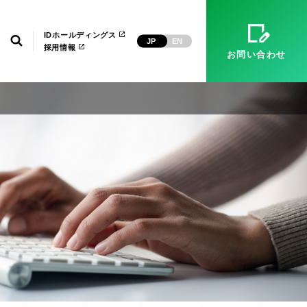
）
マネージドサービス（運用・保守）
システム環境構築
経営理念
ID武漢
電子公告
IDホールディングス
検索
JP
EN
採用情報
お問い合わせ