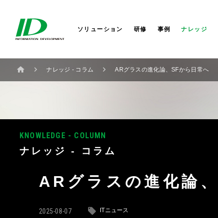
セキュリティサービス
サイバーセキュリティ
会社概要
株式会社IDホールディングス
AI
AI
社長か
株式会
ITIL®4ストラテジスト DPI
研修サービス
業務改革
セミナー
役員一覧
IDシンガポール
コラム
業務改
コーポ
IDアメ
ITIL®4リーダー DITS
ソリューション
研修
事例
ナレッジ
ナレッジ - コラム
ARグラスの進化論、SFから日常へ
KNOWLEDGE - COLUMN
ナレッジ - コラム
ARグラスの進化論、
ITニュース
2025-08-07