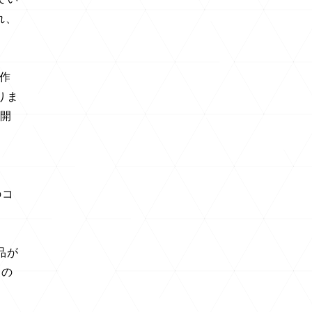
れ、
試作
りま
を開
のコ
品が
もの