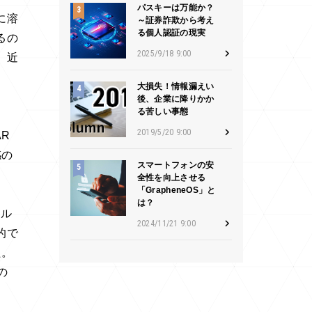
パスキーは万能か？
に溶
～証券詐欺から考え
る個人認証の現実
るの
2025/9/18 9:00
、近
大損失！情報漏えい
後、企業に降りかか
る苦しい事態
2019/5/20 9:00
R
感の
スマートフォンの安
全性を向上させる
「GrapheneOS」と
は？
タル
2024/11/21 9:00
的で
た。
の