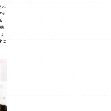
され
現実
般
ー機
のよ
化に