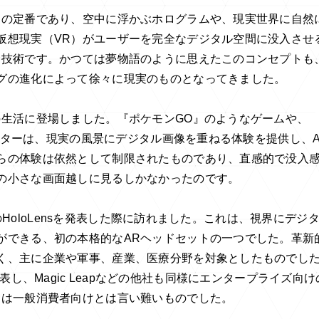
ンの定番であり、空中に浮かぶホログラムや、現実世界に自然
仮想現実（VR）がユーザーを完全なデジタル空間に没入させ
む技術です。かつては夢物語のように思えたこのコンセプトも
グの進化によって徐々に現実のものとなってきました。
の生活に登場しました。『ポケモンGO』のようなゲームや、
ィルターは、現実の風景にデジタル画像を重ねる体験を提供し、A
らの体験は依然として制限されたものであり、直感的で没入
の小さな画面越しに見るしかなかったのです。
初のHoloLensを発表した際に訪れました。これは、視界にデジ
ができる、初の本格的なARヘッドセットの一つでした。革新
く、主に企業や軍事、産業、医療分野を対象としたものでし
 2を発表し、Magic Leapなどの他社も同様にエンタープライズ向け
らは一般消費者向けとは言い難いものでした。