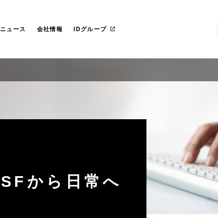
らのごあいさつ
社 プライド
IT管理ツール導入
カスタマイズ研修
マネージドサービス（運用・保守
沿革
愛ファクトリー株式会社
革
レートガバナンス
リカ
お役立ち資料ダウンロード
一社研修のお客様
フェロー紹介
IDヨーロッパ
ニュース
会社情報
IDグループ
SFから日常へ