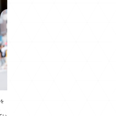
スを
た
てい