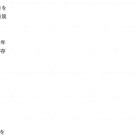
告を
新規
近年
が存
を