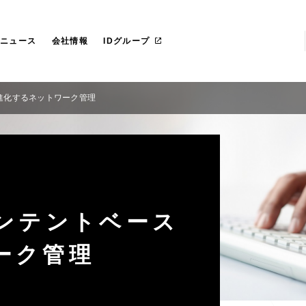
らのごあいさつ
社 プライド
IT管理ツール導入
カスタマイズ研修
マネージドサービス（運用・保守
沿革
愛ファクトリー株式会社
革
レートガバナンス
リカ
お役立ち資料ダウンロード
一社研修のお客様
フェロー紹介
IDヨーロッパ
ニュース
会社情報
IDグループ
で進化するネットワーク管理
インテントベース
ーク管理