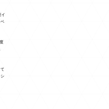
型イ
トベ
度
展
って
リシ