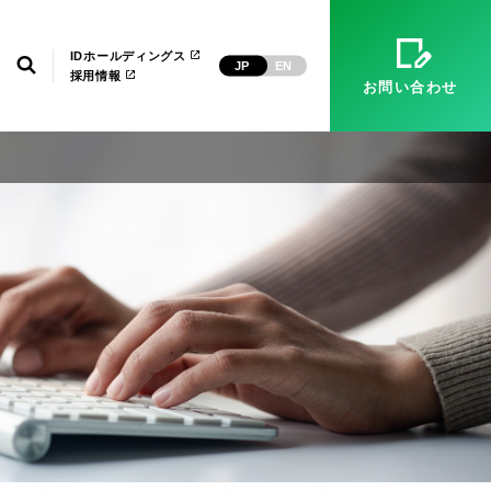
）
マネージドサービス（運用・保守）
システム環境構築
経営理念
ID武漢
電子公告
IDホールディングス
検索
JP
EN
採用情報
お問い合わせ