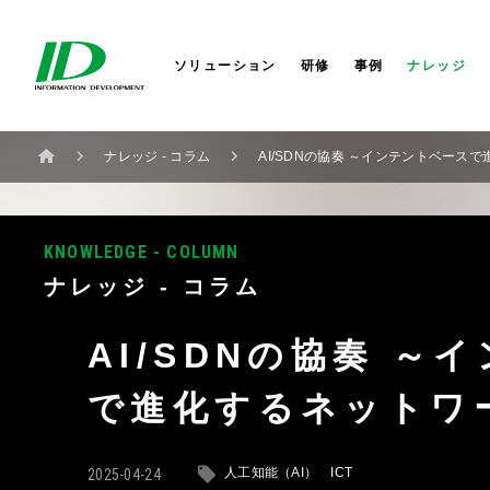
セキュリティサービス
サイバーセキュリティ
会社概要
株式会社IDホールディングス
AI
AI
社長か
株式会
ITIL®4ストラテジスト DPI
研修サービス
業務改革
セミナー
役員一覧
IDシンガポール
コラム
業務改
コーポ
IDアメ
ITIL®4リーダー DITS
ソリューション
研修
事例
ナレッジ
ナレッジ - コラム
AI/SDNの協奏 ～インテントベース
KNOWLEDGE - COLUMN
ナレッジ - コラム
AI/SDNの協奏 ～
で進化するネットワ
人工知能（AI）
ICT
2025-04-24