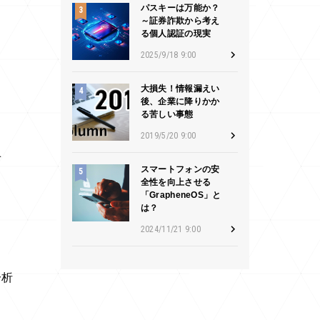
パスキーは万能か？
～証券詐欺から考え
る個人認証の現実
2025/9/18 9:00
大損失！情報漏えい
後、企業に降りかか
る苦しい事態
2019/5/20 9:00
せ
スマートフォンの安
全性を向上させる
「GrapheneOS」と
は？
目
2024/11/21 9:00
。
分析