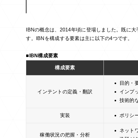
IBNの概念は、2014年頃に登場しました。既
す。IBNを構成する要素は主に以下の4つです。
■IBN構成要素
構成要素
目的・
インテントの定義・翻訳
インプ
技術的
実装
ポリシ
ネット
稼働状況の把握・分析