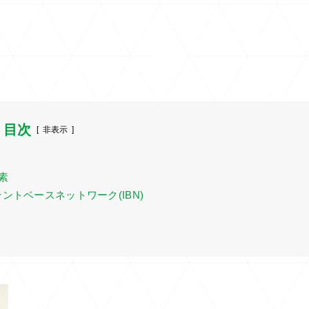
目次
[
非表示
]
素
テントベースネットワーク(IBN)